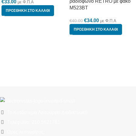
ραδιόφωνο RETRO με φακό
€
33.00
με Φ.Π.Α
M523BT
ΠΡΟΣΘΉΚΗ ΣΤΟ ΚΑΛΆΘΙ
€
34.00
€
40.00
με Φ.Π.Α
ΠΡΟΣΘΉΚΗ ΣΤΟ ΚΑΛΆΘΙ
Το Κατάστημα Λειτουργεί Διαδικτυακά
Τηλέφωνο: 210.5621781
Ώρες λειτουργίας: