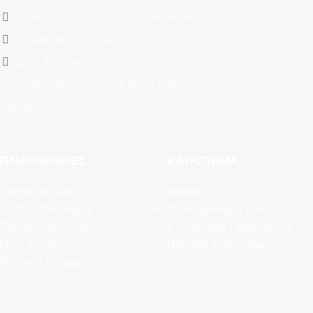
Το Κατάστημα Λειτουργεί Διαδικτυακά
Τηλέφωνο: 210.5621781
Ώρες λειτουργίας:
Δευτέρα - Παρασκευή: 09.00 - 21.00
Σάββατο: 10.00 - 15.00
ΠΛΗΡΟΦΟΡΊΕΣ
ΚΑΤΆΣΤΗΜΑ
Σχετικά με εμάς
Καλάθι
Τρόποι Πληρωμής
Ο λογαριασμός μου
Τρόποι Αποστολής
Εντοπισμός Παραγγελίας
Όροι Χρήσης
Πολιτική Επιστροφών
Πολιτική Απορρήτου