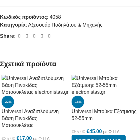
Κωδικός προϊόντος:
4058
Κατηγορία:
Αξεσουάρ Ποδηλάτου & Μηχανής
Share:
Σχετικά προϊόντα
-32%
-18%
Universal Αναδιπλούμενη
Universal Μπούκα Εξάτμισης
Βάση Πινακίδας
52-55mm
Μοτοσυκλέτας
€
45.00
€
55.00
με Φ.Π.Α
€
17.00
€
25.00
με Φ.Π.Α