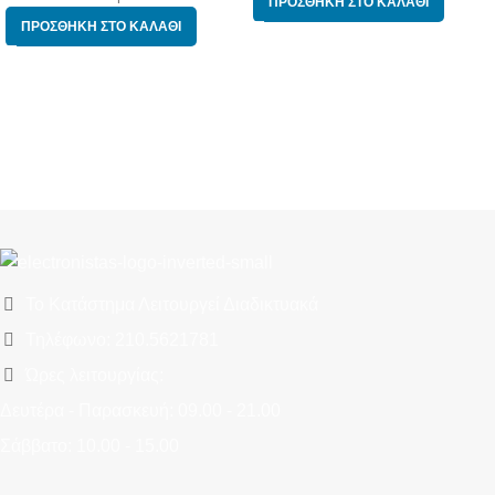
ΠΡΟΣΘΉΚΗ ΣΤΟ ΚΑΛΆΘΙ
ΠΡΟΣΘΉΚΗ ΣΤΟ ΚΑΛΆΘΙ
Το Κατάστημα Λειτουργεί Διαδικτυακά
Τηλέφωνο: 210.5621781
Ώρες λειτουργίας:
Δευτέρα - Παρασκευή: 09.00 - 21.00
Σάββατο: 10.00 - 15.00