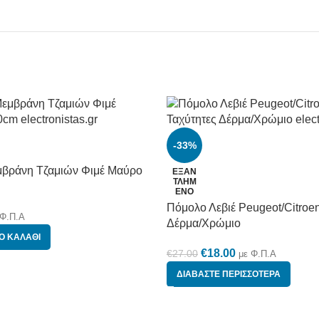
-33%
μβράνη Τζαμιών Φιμέ Μαύρο
ΕΞΑΝ
ΤΛΗΜ
ΈΝΟ
Πόμολο Λεβιέ Peugeot/Citroen
 Φ.Π.Α
Δέρμα/Χρώμιο
Ο ΚΑΛΆΘΙ
€
18.00
€
27.00
με Φ.Π.Α
ΔΙΑΒΆΣΤΕ ΠΕΡΙΣΣΌΤΕΡΑ