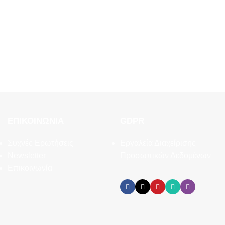
ΕΠΙΚΟΙΝΩΝΊΑ
GDPR
Συχνές Ερωτήσεις
Εργαλεία Διαχείρισης
Newsletter
Προσωπικών Δεδομένων
Επικοινωνία