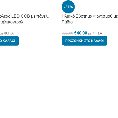
-27%
ολέας LED COB με πάνελ,
Ηλιακό Σύστημα Φωτισμού με 
 τηλεκοντρόλ
Ράδιο
€
40.00
€
55.00
με Φ.Π.Α
με Φ.Π.Α
Ο ΚΑΛΆΘΙ
ΠΡΟΣΘΉΚΗ ΣΤΟ ΚΑΛΆΘΙ