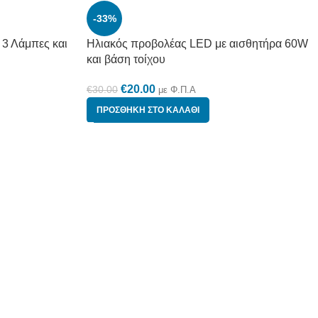
-33%
3 Λάμπες και
Ηλιακός προβολέας LED με αισθητήρα 60W
και βάση τοίχου
€
20.00
€
30.00
με Φ.Π.Α
ΠΡΟΣΘΉΚΗ ΣΤΟ ΚΑΛΆΘΙ