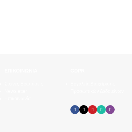
ΕΠΙΚΟΙΝΩΝΊΑ
GDPR
Συχνές Ερωτήσεις
Εργαλεία Διαχείρισης
Newsletter
Προσωπικών Δεδομένων
Επικοινωνία