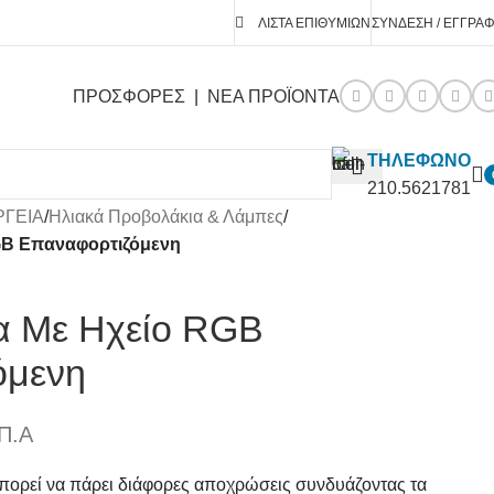
ΛΊΣΤΑ ΕΠΙΘΥΜΙΏΝ
ΣΎΝΔΕΣΗ / ΕΓΓΡΑ
ΠΡΟΣΦΟΡΕΣ
|
ΝΕΑ ΠΡΟΪΟΝΤΑ
ΤΗΛΕΦΩΝΟ
210.5621781
ΡΓΕΙΑ
/
Ηλιακά Προβολάκια & Λάμπες
/
GB Επαναφορτιζόμενη
α Με Ηχείο RGB
όμενη
Π.Α
πορεί να πάρει διάφορες αποχρώσεις συνδυάζοντας τα