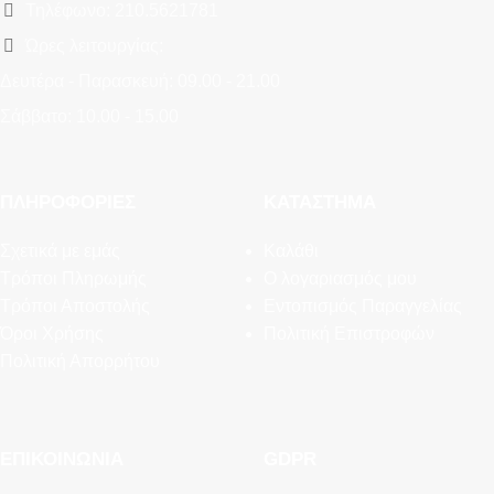
Τηλέφωνο: 210.5621781
Ώρες λειτουργίας:
Δευτέρα - Παρασκευή: 09.00 - 21.00
Σάββατο: 10.00 - 15.00
ΠΛΗΡΟΦΟΡΊΕΣ
ΚΑΤΆΣΤΗΜΑ
Σχετικά με εμάς
Καλάθι
Τρόποι Πληρωμής
Ο λογαριασμός μου
Τρόποι Αποστολής
Εντοπισμός Παραγγελίας
Όροι Χρήσης
Πολιτική Επιστροφών
Πολιτική Απορρήτου
ΕΠΙΚΟΙΝΩΝΊΑ
GDPR