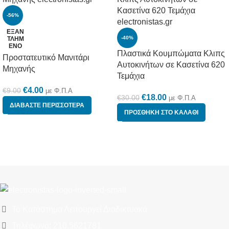
-56%
ΕΞΑΝ
-40%
ΤΛΗΜ
ΈΝΟ
Πλαστικά Κουμπώματα Κλιπς
Προστατευτικό Μανιτάρι
Αυτοκινήτων σε Κασετίνα 620
Μηχανής
Τεμάχια
€
4.00
€
9.00
με Φ.Π.Α
€
18.00
€
30.00
με Φ.Π.Α
ΔΙΑΒΆΣΤΕ ΠΕΡΙΣΣΌΤΕΡΑ
ΠΡΟΣΘΉΚΗ ΣΤΟ ΚΑΛΆΘΙ
Το Κατάστημα Λειτουργεί Διαδικτυακά
Τηλέφωνο: 210.5621781