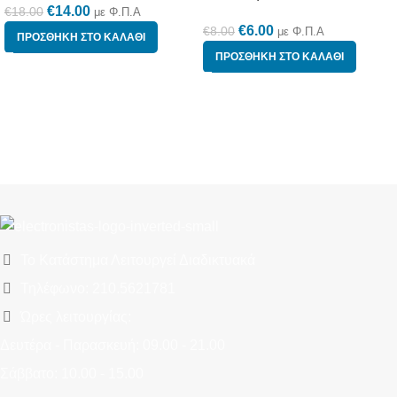
€
14.00
€
18.00
με Φ.Π.Α
€
6.00
€
8.00
με Φ.Π.Α
ΠΡΟΣΘΉΚΗ ΣΤΟ ΚΑΛΆΘΙ
ΠΡΟΣΘΉΚΗ ΣΤΟ ΚΑΛΆΘΙ
Το Κατάστημα Λειτουργεί Διαδικτυακά
Τηλέφωνο: 210.5621781
Ώρες λειτουργίας:
Δευτέρα - Παρασκευή: 09.00 - 21.00
Σάββατο: 10.00 - 15.00