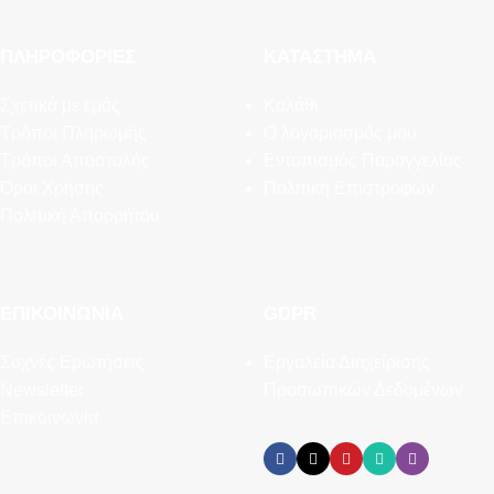
ΠΛΗΡΟΦΟΡΊΕΣ
ΚΑΤΆΣΤΗΜΑ
Σχετικά με εμάς
Καλάθι
Τρόποι Πληρωμής
Ο λογαριασμός μου
Τρόποι Αποστολής
Εντοπισμός Παραγγελίας
Όροι Χρήσης
Πολιτική Επιστροφών
Πολιτική Απορρήτου
ΕΠΙΚΟΙΝΩΝΊΑ
GDPR
Συχνές Ερωτήσεις
Εργαλεία Διαχείρισης
Newsletter
Προσωπικών Δεδομένων
Επικοινωνία