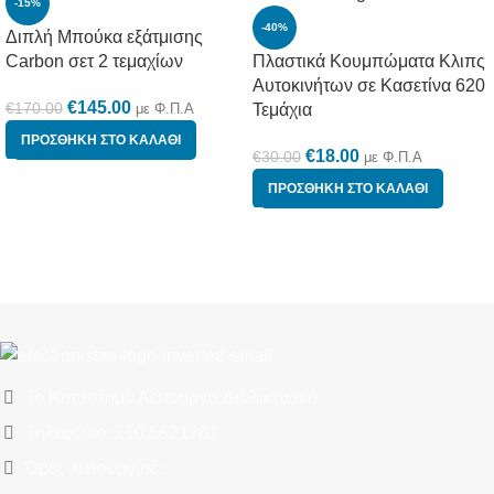
-15%
-40%
Διπλή Μπούκα εξάτμισης
Carbon σετ 2 τεμαχίων
Πλαστικά Κουμπώματα Κλιπς
Αυτοκινήτων σε Κασετίνα 620
€
145.00
€
170.00
με Φ.Π.Α
Τεμάχια
ΠΡΟΣΘΉΚΗ ΣΤΟ ΚΑΛΆΘΙ
€
18.00
€
30.00
με Φ.Π.Α
ΠΡΟΣΘΉΚΗ ΣΤΟ ΚΑΛΆΘΙ
Το Κατάστημα Λειτουργεί Διαδικτυακά
Τηλέφωνο: 210.5621781
Ώρες λειτουργίας: